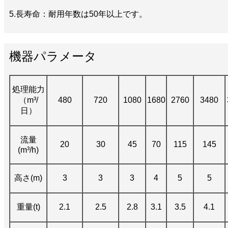
5.長寿命：耐用年数は50年以上です。
機器パラメータ
処理能力
（m³/
480
720
1080
1680
2760
3480
日）
流量
20
30
45
70
115
145
(m³/h)
高さ(m)
3
3
3
4
5
5
重量(t)
2.1
2.5
2.8
3.1
3.5
4.1