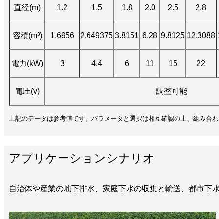
直径(m)
1.2
1.5
1.8
2.0
2.5
2.8
容積(m³)
1.6956
2.649375
3.8151
6.28
9.8125
12.3088
電力(kW)
3
4.4
6
11
15
22
電圧(v)
調整可能
上記のデータは参考値です。パラメータと選択は相互確認の上、組み合わ
アプリケーションシナリオ
自治体や産業の地下排水、家庭下水の収集と輸送、都市下