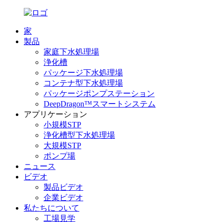
家
製品
家庭下水処理場
浄化槽
パッケージ下水処理場
コンテナ型下水処理場
パッケージポンプステーション
DeepDragon™スマートシステム
アプリケーション
小規模STP
浄化槽型下水処理場
大規模STP
ポンプ場
ニュース
ビデオ
製品ビデオ
企業ビデオ
私たちについて
工場見学