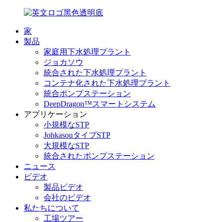
家
製品
家庭用下水処理プラント
ジョカソウ
統合された下水処理プラント
コンテナ化された下水処理プラント
統合ポンプステーション
DeepDragon™スマートシステム
アプリケーション
小規模なSTP
JohkasouタイプSTP
大規模なSTP
統合されたポンプステーション
ニュース
ビデオ
製品ビデオ
会社のビデオ
私たちについて
工場ツアー