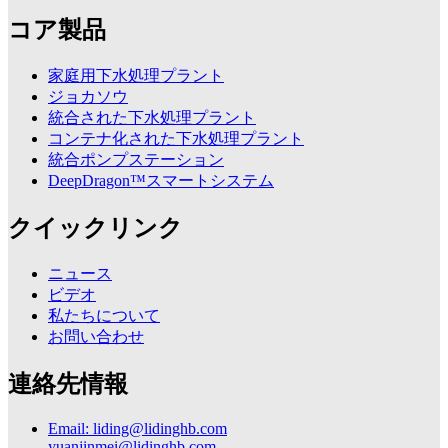
コア製品
家庭用下水処理プラント
ジョカソウ
統合された下水処理プラント
コンテナ化された下水処理プラント
統合ポンプステーション
DeepDragon™スマートシステム
クイックリンク
ニュース
ビデオ
私たちについて
お問い合わせ
連絡先情報
Email: liding@lidinghb.com
yuanjinmei@lidinghb.com