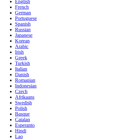
English
French
German
Portuguese
Spanish
Russian
Japanese
Korean
Arabic
Irish
Greek
Turkish
Italian
Danish
Romanian
Indonesian
Czech
Afrikaans
Swedish
Polish
Basque
Catalan
Esperanto
Hindi
Lao