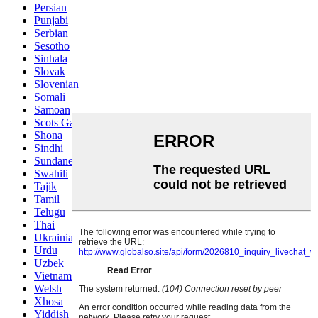
Persian
Punjabi
Serbian
Sesotho
Sinhala
Slovak
Slovenian
Somali
Samoan
Scots Gaelic
Shona
Sindhi
Sundanese
Swahili
Tajik
Tamil
Telugu
Thai
Ukrainian
Urdu
Uzbek
Vietnamese
Welsh
Xhosa
Yiddish