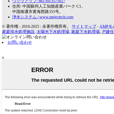
ワッツアップ: 8613913575927
住所: 中国蘇州人工知能産業パーク C1。
中国南通市黄海西路355号。
浄水システム | www.mejectech.com
© 著作権 - 2010-2025 : 全著作権所有。
サイトマップ
-
AMPモ
家庭排水処理施設
,
太陽光下水処理場
,
家庭下水処理場
,
戸建住
お問い合わせ
x