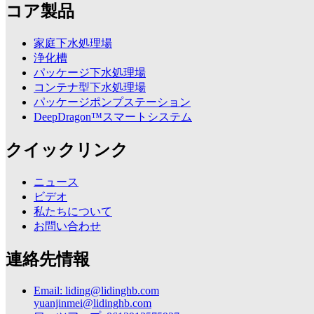
コア製品
家庭下水処理場
浄化槽
パッケージ下水処理場
コンテナ型下水処理場
パッケージポンプステーション
DeepDragon™スマートシステム
クイックリンク
ニュース
ビデオ
私たちについて
お問い合わせ
連絡先情報
Email: liding@lidinghb.com
yuanjinmei@lidinghb.com