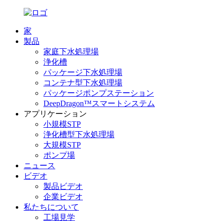
家
製品
家庭下水処理場
浄化槽
パッケージ下水処理場
コンテナ型下水処理場
パッケージポンプステーション
DeepDragon™スマートシステム
アプリケーション
小規模STP
浄化槽型下水処理場
大規模STP
ポンプ場
ニュース
ビデオ
製品ビデオ
企業ビデオ
私たちについて
工場見学